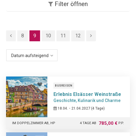
Filter
öffnen
8
9
10
11
12
BUSREISEN
Erlebnis Elsässer Weinstraße
Geschichte, Kulinarik und Charme
18.04. - 21.04.2027 (4 Tage)
785,00 €
IM DOPPELZIMMER AB, HP
4 TAGE AB
P.P.