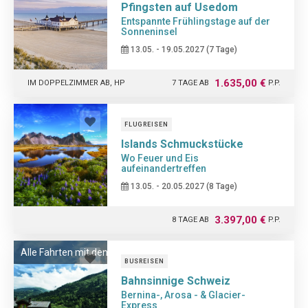
Pfingsten auf Usedom
Entspannte Frühlingstage auf der
Sonneninsel
13.05. - 19.05.2027 (7 Tage)
1.635,00 €
IM DOPPELZIMMER AB, HP
7 TAGE AB
P.P.
FLUGREISEN
Islands Schmuckstücke
Wo Feuer und Eis
aufeinandertreffen
13.05. - 20.05.2027 (8 Tage)
3.397,00 €
8 TAGE AB
P.P.
IM DOPPELZIMMER AB, LAUT PROGRAMM
Alle Fahrten mit den ORIGINAL Zügen
BUSREISEN
Bahnsinnige Schweiz
Bernina-, Arosa - & Glacier-
Express