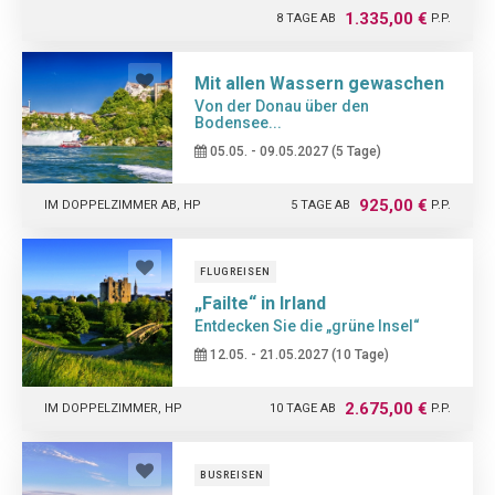
1.335,00 €
8 TAGE AB
P.P.
IM DOPPELZIMMER (STANDARD) AB, HP
Mit allen Wassern gewaschen
Von der Donau über den
Bodensee...
05.05. - 09.05.2027 (5 Tage)
925,00 €
IM DOPPELZIMMER AB, HP
5 TAGE AB
P.P.
FLUGREISEN
„Failte“ in Irland
Entdecken Sie die „grüne Insel“
12.05. - 21.05.2027 (10 Tage)
2.675,00 €
IM DOPPELZIMMER, HP
10 TAGE AB
P.P.
BUSREISEN