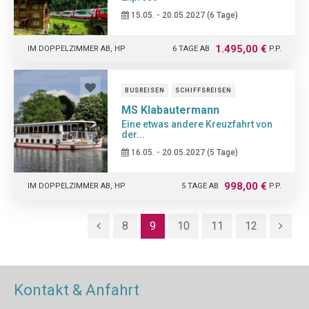
15.05. - 20.05.2027 (6 Tage)
1.495,00 €
IM DOPPELZIMMER AB, HP
6 TAGE AB
P.P.
BUSREISEN
SCHIFFSREISEN
MS Klabautermann
Eine etwas andere Kreuzfahrt von
der...
16.05. - 20.05.2027 (5 Tage)
998,00 €
IM DOPPELZIMMER AB, HP
5 TAGE AB
P.P.
8
9
10
11
12
Kontakt & Anfahrt