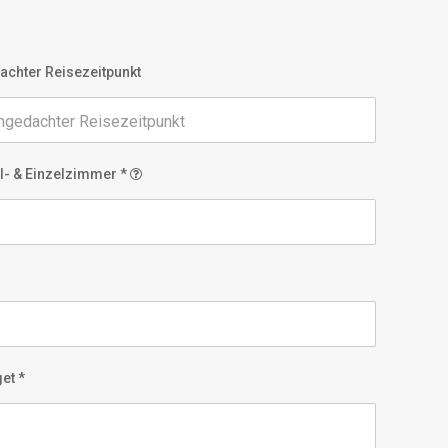
chter Reisezeitpunkt
l- & Einzelzimmer *
et *