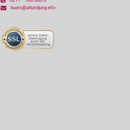
0211 – 500 800 0
buero@altundjung.info