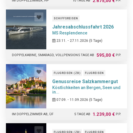
2.675,00 €
IM DOPPELZIMMER, HP
10 TAGE AB
P.P.
SCHIFFSREISEN
Jahresabschlussfahrt 2026
MS Resplendence
23.11. - 27.11.2026 (5 Tage)
595,00 €
DOPPELKABINE, SMARAGD, VOLLPENSION
5 TAGE AB
P.P.
FLUGREISEN (ZB)
FLUGREISEN
Genussreise Salzkammergut
Köstlichkeiten an Bergen, Seen und
in...
07.09. - 11.09.2026 (5 Tage)
1.239,00 €
IM DOPPELZIMMER AB, ÜF
5 TAGE AB
P.P.
FLUGREISEN (ZB)
FLUGREISEN