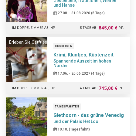
Geschichte, Traditionen, Welfen
und Hanse
27.08. - 31.08.2026 (5 Tage)
845,00 €
IM DOPPELZIMMER AB, HP
5 TAGE AB
P.P.
Erleben Sie Ostfriesland einmal anders
BUSREISEN
Krimi, Kluntjes, Küstenzeit
Spannende Auszeit im hohen
Norden
17.06. - 20.06.2027 (4 Tage)
745,00 €
IM DOPPELZIMMER AB, HP
4 TAGE AB
P.P.
TAGESFAHRTEN
Giethoorn - das grüne Venedig
und der Palais Het Loo
10.10. (Tagesfahrt)