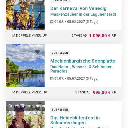
FLUGREISEN
Der Karneval von Venedig
Maskenzauber in der Lagunenstadt
01.02. - 05.02.2027 (5 Tage)
1.095,00 €
IM DOPPELZIMMER, ÜF
5 TAGE AB
P.P.
BUSREISEN
Mecklenburgische Seenplatte
Das Natur-, Wasser- & Schlösser-
Paradies
01.07. - 05.07.2027 (5 Tage)
995,00 €
IM DOPPELZIMMER, HP
5 TAGE AB
P.P.
Durchführungsgarantie!
BUSREISEN
Das Heideblütenfest in
Schneverdingen