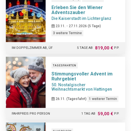
Erleben Sie den Wiener
Adventszauber
Die Kaiserstadt im Lichterglanz
23.11. - 27.11.2026 (5 Tage)
3 weitere Termine
819,00 €
IM DOPPELZIMMER AB, ÜF
5 TAGE AB
P.P.
TAGESFAHRTEN
Stimmungsvoller Advent im
Ruhrgebiet
50. Nostalgischer
Weihnachtsmarkt von Hattingen
26.11. (Tagesfahrt)
1 weiterer Termin
59,00 €
FAHRPREIS PRO PERSON
1 TAG AB
P.P.