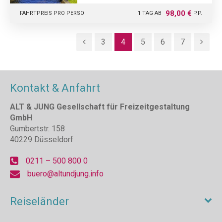
98,00 €
FAHRTPREIS PRO PERSO
1 TAG AB
P.P.
3
4
5
6
7
Kontakt & Anfahrt
ALT & JUNG Gesellschaft für Freizeitgestaltung
GmbH
Gumbertstr. 158
40229 Düsseldorf
0211 – 500 800 0
buero@altundjung.info
Reiseländer