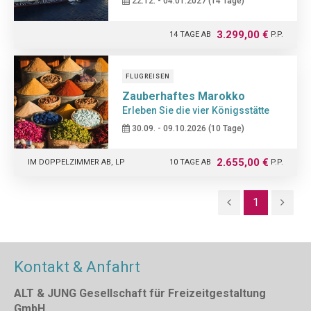
22.12. - 04.01.2027 (14 Tage)
3.299,00 €
14 TAGE AB
P.P.
2-BETT GARANTIEKABINE, INNEN, DECK 2, VOLLPENSION
FLUGREISEN
Zauberhaftes Marokko
Erleben Sie die vier Königsstätte
30.09. - 09.10.2026 (10 Tage)
2.655,00 €
IM DOPPELZIMMER AB, LP
10 TAGE AB
P.P.
1
Kontakt & Anfahrt
ALT & JUNG Gesellschaft für Freizeitgestaltung
GmbH