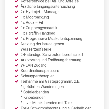
Kofferservice bei An- und Abreise
Ärztliche Eingangsuntersuchung
2x Hydrojet - Massage
1x Moorpackung
1x Aqua – Fit
1x Gruppengymnastik
1x Paraffin-Handbad
1x Progressive Muskelentspannung
Nutzung der hauseigenen
Wasserzapfstelle
24-stündige Schwesternbereitschaft
Arztvortrag und Ernährungsberatung
W-LAN Zugang
Koordinationsparcours
Schnuppertherapien
Teilnahme am Gästeprogramm, z.B.
* geführten Wanderungen
* Spieleabenden
* Kinoabenden
* Live-Musikabenden mit Tanz
Freie Schwimmbadnutzung außerhalb der