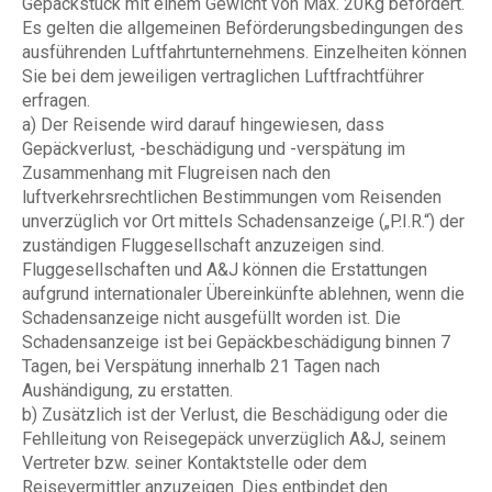
Gepäckstück mit einem Gewicht von Max. 20Kg befördert.
Es gelten die allgemeinen Beförderungsbedingungen des
ausführenden Luftfahrtunternehmens. Einzelheiten können
Sie bei dem jeweiligen vertraglichen Luftfrachtführer
erfragen.
a) Der Reisende wird darauf hingewiesen, dass
Gepäckverlust, -beschädigung und -verspätung im
Zusammenhang mit Flugreisen nach den
luftverkehrsrechtlichen Bestimmungen vom Reisenden
unverzüglich vor Ort mittels Schadensanzeige („P.I.R.“) der
zuständigen Fluggesellschaft anzuzeigen sind.
Fluggesellschaften und A&J können die Erstattungen
aufgrund internationaler Übereinkünfte ablehnen, wenn die
Schadensanzeige nicht ausgefüllt worden ist. Die
Schadensanzeige ist bei Gepäckbeschädigung binnen 7
Tagen, bei Verspätung innerhalb 21 Tagen nach
Aushändigung, zu erstatten.
b) Zusätzlich ist der Verlust, die Beschädigung oder die
Fehlleitung von Reisegepäck unverzüglich A&J, seinem
Vertreter bzw. seiner Kontaktstelle oder dem
Reisevermittler anzuzeigen. Dies entbindet den