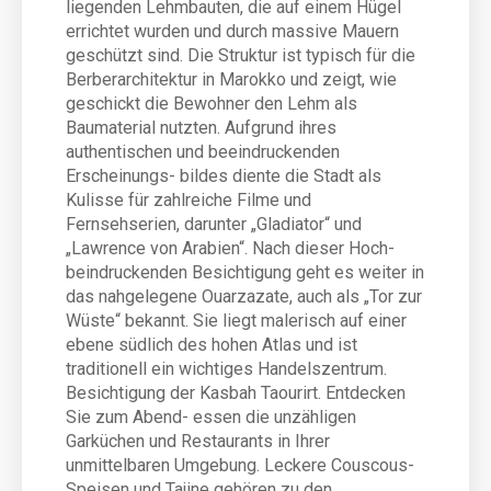
liegenden Lehmbauten, die auf einem Hügel
errichtet wurden und durch massive Mauern
geschützt sind. Die Struktur ist typisch für die
Berberarchitektur in Marokko und zeigt, wie
geschickt die Bewohner den Lehm als
Baumaterial nutzten. Aufgrund ihres
authentischen und beeindruckenden
Erscheinungs- bildes diente die Stadt als
Kulisse für zahlreiche Filme und
Fernsehserien, darunter „Gladiator“ und
„Lawrence von Arabien“. Nach dieser Hoch-
beindruckenden Besichtigung geht es weiter in
das nahgelegene Ouarzazate, auch als „Tor zur
Wüste“ bekannt. Sie liegt malerisch auf einer
ebene südlich des hohen Atlas und ist
traditionell ein wichtiges Handelszentrum.
Besichtigung der Kasbah Taourirt. Entdecken
Sie zum Abend- essen die unzähligen
Garküchen und Restaurants in Ihrer
unmittelbaren Umgebung. Leckere Couscous-
Speisen und Tajine gehören zu den