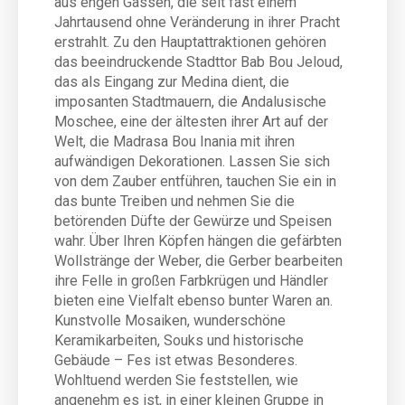
aus engen Gassen, die seit fast einem
Jahrtausend ohne Veränderung in ihrer Pracht
erstrahlt. Zu den Hauptattraktionen gehören
das beeindruckende Stadttor Bab Bou Jeloud,
das als Eingang zur Medina dient, die
imposanten Stadtmauern, die Andalusische
Moschee, eine der ältesten ihrer Art auf der
Welt, die Madrasa Bou Inania mit ihren
aufwändigen Dekorationen. Lassen Sie sich
von dem Zauber entführen, tauchen Sie ein in
das bunte Treiben und nehmen Sie die
betörenden Düfte der Gewürze und Speisen
wahr. Über Ihren Köpfen hängen die gefärbten
Wollstränge der Weber, die Gerber bearbeiten
ihre Felle in großen Farbkrügen und Händler
bieten eine Vielfalt ebenso bunter Waren an.
Kunstvolle Mosaiken, wunderschöne
Keramikarbeiten, Souks und historische
Gebäude – Fes ist etwas Besonderes.
Wohltuend werden Sie feststellen, wie
angenehm es ist, in einer kleinen Gruppe in