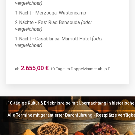
vergleichbar)
1 Nacht - Merzouga: Wüstencamp
2 Nächte - Fes: Riad Bensouda
(oder
vergleichbar)
1 Nacht - Casablanca: Marriott Hotel
(oder
vergleichbar)
2.655,00 €
ab
10 Tage
Im Doppelzimmer ab
p.P.
10-tägige Kultur & Erlebnisreise mit Übernachtung in historisch
Alle Termine mit garantierter Durchführung - Restplätze verfügba